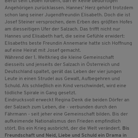
Beruf sein Leben fordern, darf er keine bedürftigen
Angehörigen zurücklassen. Hannes' Herz gehört trotzdem
schon lang seiner Jugendfreundin Elisabeth. Doch die ist
Josef Steiner versprochen, dem Erben des größten Hofes
am diesseitigen Ufer der Salzach. Das trifft nicht nur
Hannes und Elisabeth hart, die seine Gefühle erwidert:
Elisabeths beste Freundin Annemarie hatte sich Hoffnung
auf eine Heirat mit Josef gemacht.
Während der 1. Weltkrieg die kleine Gemeinschaft
diesseits und jenseits der Salzach in Österreich und
Deutschland spaltet, gerät das Leben der vier jungen
Leute in einen Strudel aus Gewalt, Aufbegehren und
Schuld. Als schließlich ein Kind verschwindet, wird eine
tödliche Spirale in Gang gesetzt.
Eindrucksvoll erweckt Regina Denk die beiden Dörfer an
der Salzach zum Leben, die - verbunden durch den
Fährmann - seit jeher eine Gemeinschaft bilden. Bis der
aufkeimende Nationalismus den Frieden empfindlich
stört. Bis ein Krieg ausbricht, der die Welt verändert.
Bis
Freundschaft und Neid, Liebe und Schuld ein Drama in