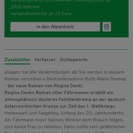
Vorübergehend nicht lieferbar, voraussichtlich ab
2026 lieferbar
versandkostenfrei ab 25 Euro
in den Warenkorb
Zusatzinfos
Verfasser
Schlagworte
»Sagen Sie alle Verabredungen ab! Sie werden in diesem
Roman versinken.« Bestsellerautorin Ruth-Maria Thomas
-
der neue Roman von Regina Denk!
Regina Denks Roman »Der Fährmann« erzählt ein
atmosphärisch düsteres Familiendrama an der deutsch-
österreichischen Grenze zur Zeit des 1. Weltkriegs.
Hohenwart und Siegering, Anfang des 20. Jahrhunderts:
Als Fährmann muss Hannes Winkler dem Brauch folgen,
sich keine Frau zu nehmen. Denn sollte sein gefährlicher