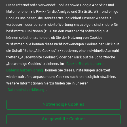
VERTRAG WIDERRUFEN
Diese Internetseite verwendet Cookies sowie Google Analytics und
Matomo (ehemals Piwik) für die Analyse und Statistik. Während einige
ÜBER UNS
Cookies uns helfen, die Benutzerfreundlichkeit unserer Website zu
VERTRAG WIDERRUFEN
verbessern oder personalisierte Werbung anzuzeigen, sind andere für
AKTUELLES
bestimmte Funktionen (z. B. für den Warenkorb) notwendig. Sie
BÜROPROFI
können selbst entscheiden, ob Sie der Nutzung von Cookies
PAPETERIE
zustimmen. Sie können diese nicht notwendigen Cookies per Klick auf
die Schaltfläche „Alle Cookies“ akzeptieren, eine individuelle Auswahl
BUCHHANDLUNG
treffen („Ausgewählte Cookies“) oder per Klick auf die Schaltfläche
KONTAKT
„Notwendige Cookies“ ablehnen. Im
Cookie-Bereich unserer
SERVICE
Datenschutzerklärung
können Sie diese Einstellungen jederzeit
wieder aufrufen, anpassen und Cookies auch nachträglich abwählen.
Buchgenuss nach Ladenschluss
Weitere Informationen hierzu finden Sie in unserer
Blind Date mit dem Buch
Datenschutzerklärung
.
Newsletter abonnieren
Online-Gutschein kaufen
Notwendige Cookies
Geburtstagskiste
Ausgewählte Cookies