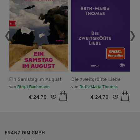
‹
›
Ein Samstag im August
Die zweitgrößte Liebe
Qu
von
Birgit Bachmann
von
Ruth-Maria Thomas
vo
€ 24,70
€ 24,70
FRANZ DIM GMBH