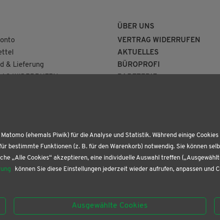
ÜBER UNS
onto
VERTRAG WIDERRUFEN
ttel
AKTUELLES
d & Lieferung
BÜROPROFI
AG WIDERRUFEN
PAPETERIE
BUCHHANDLUNG
KONTAKT
Matomo (ehemals Piwik) für die Analyse und Statistik. Während einige Cookies 
für bestimmte Funktionen (z. B. für den Warenkorb) notwendig. Sie können sel
che „Alle Cookies“ akzeptieren, eine individuelle Auswahl treffen („Ausgewähl
rung
können Sie diese Einstellungen jederzeit wieder aufrufen, anpassen und 
Ausgewählte Cookies