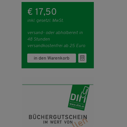
€ 17,50
inkl. gesetzl. MwSt.
versand- oder abholbereit in
48 Stunden
versandkostenfrei ab 25 Euro
in den Warenkorb