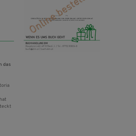
h das
toria
hat
steckt