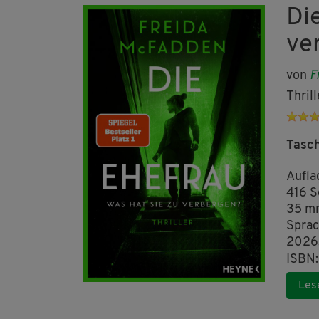
Di
ve
von
F
Thril
Tasc
Aufla
416 S
35 m
Sprac
2026
ISBN
Les