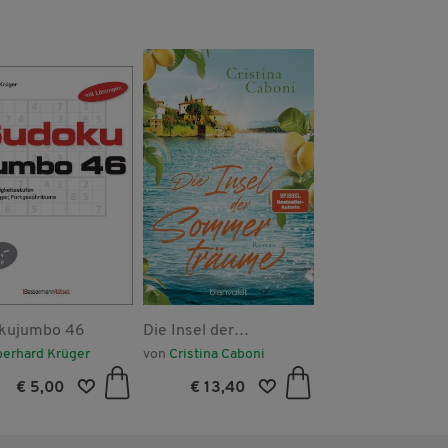
kujumbo 46
Die Insel der
FIVE - Das Ticke
Sommerträume
Zeit
berhard Krüger
von
Cristina Caboni
von
Ilona Bannister
€ 5,00
€ 13,40
€ 18,50