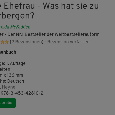
e Ehefrau - Was hat sie zu
rbergen?
reida McFadden
ler - Der Nr.1 Bestseller der Weltbestsellerautorin
(
2 Rezensionen
) -
Rezension verfassen
henbuch
ge: 1. Auflage
eiten
m x 136 mm
he: Deutsch
,
Heyne
: 978-3-453-42810-2
eprobe