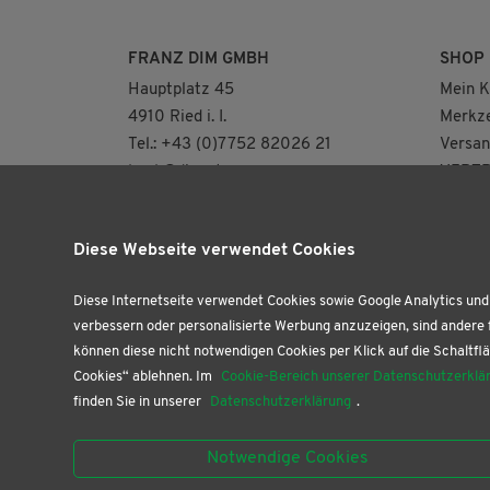
FRANZ DIM GMBH
SHOP
Hauptplatz 45
Mein K
4910 Ried i. I.
Merkze
Tel.: +43 (0)7752 82026 21
Versan
buch@dim.at
VERTR
NEUE ÖFFNUNGSZEITEN
AB AUGUST FÜR
Diese Webseite verwendet Cookies
UNSERE BUCHHANDLUNG
(NUR 2.OG)
DI: 8.30 – 12.30 | 13.30 – 18.00 Uhr
Diese Internetseite verwendet Cookies sowie Google Analytics und 
DO: 9.00 – 12.30 Uhr
verbessern oder personalisierte Werbung anzuzeigen, sind andere 
können diese nicht notwendigen Cookies per Klick auf die Schaltflä
FR: 9.00 – 12.30 | 13.30 – 18.00 Uhr
Cookies“ ablehnen. Im
Cookie-Bereich unserer Datenschutzerklä
SA: 9.00 – 12.00 Uhr
finden Sie in unserer
Datenschutzerklärung
.
Unsere Papierhandlung im EG ist
Notwendige Cookies
weiterhin täglich geöffnet!