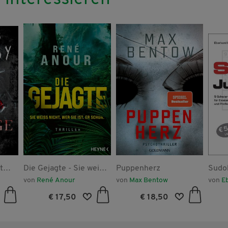
t
Die Gejagte - Sie weiß
Puppenherz
Sudo
nicht, wer sie ist. Er
von
René Anour
von
Max Bentow
von
E
schon.
€ 17,50
€ 18,50