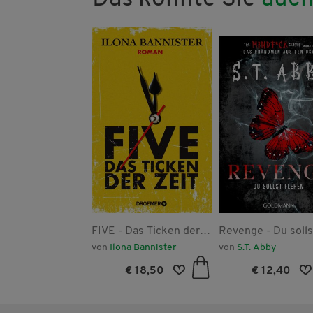
el der
FIVE - Das Ticken der
Revenge - Du solls
rträume
Zeit
flehen
stina Caboni
von
Ilona Bannister
von
S.T. Abby
€ 13,40
€ 18,50
€ 12,40