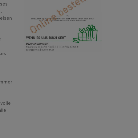
eses
,
weisen
n
h
ses
 immer
volle
lle