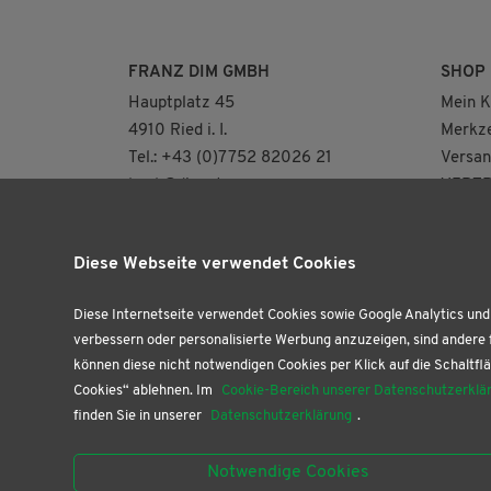
FRANZ DIM GMBH
SHOP
Hauptplatz 45
Mein K
4910 Ried i. I.
Merkze
Tel.: +43 (0)7752 82026 21
Versan
buch@dim.at
VERTR
NEUE ÖFFNUNGSZEITEN
AB AUGUST FÜR
Diese Webseite verwendet Cookies
UNSERE BUCHHANDLUNG
(NUR 2.OG)
DI: 8.30 – 12.30 | 13.30 – 18.00 Uhr
Diese Internetseite verwendet Cookies sowie Google Analytics und 
DO: 9.00 – 12.30 Uhr
verbessern oder personalisierte Werbung anzuzeigen, sind andere 
können diese nicht notwendigen Cookies per Klick auf die Schaltflä
FR: 9.00 – 12.30 | 13.30 – 18.00 Uhr
Cookies“ ablehnen. Im
Cookie-Bereich unserer Datenschutzerklä
SA: 9.00 – 12.00 Uhr
finden Sie in unserer
Datenschutzerklärung
.
Unsere Papierhandlung im EG ist
Notwendige Cookies
weiterhin täglich geöffnet!