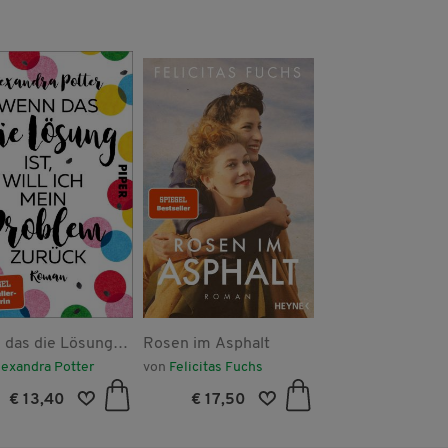
 das die Lösung
Rosen im Asphalt
Du schon wieder
ill ich mein
lexandra Potter
von
Felicitas Fuchs
von
Ellen Berg
lem zurück
€ 13,40
€ 17,50
€ 14,40