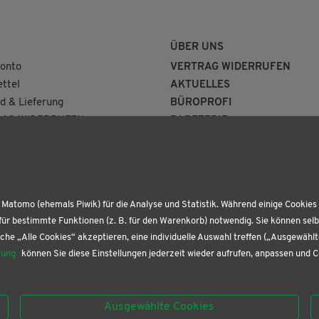
ÜBER UNS
onto
VERTRAG WIDERRUFEN
ttel
AKTUELLES
d & Lieferung
BÜROPROFI
AG WIDERRUFEN
PAPETERIE
BUCHHANDLUNG
KONTAKT
Matomo (ehemals Piwik) für die Analyse und Statistik. Während einige Cookies 
für bestimmte Funktionen (z. B. für den Warenkorb) notwendig. Sie können sel
che „Alle Cookies“ akzeptieren, eine individuelle Auswahl treffen („Ausgewähl
rung
können Sie diese Einstellungen jederzeit wieder aufrufen, anpassen und 
Ausgewählte Cookies