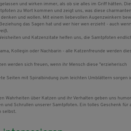
elassen und wirken immer, als ob sie alles im Griff hätten. Di
Samtpfoten zu Wort kommen und zeigt uns, was diese charmanten
n denken und wollen. Mit einem liebevollen Augenzwinkern be
Beziehung das Sagen hat und wer hier wen erzieht - auch wen
eiß.
Weisheiten und Katzenzitate helfen uns, die Samtpfoten endlic
ama, Kollegin oder Nachbarin - alle Katzenfreunde werden die
zen werden sich freuen, wenn ihr Mensch diese "erzieherisch
ete Seiten mit Spiralbindung zum leichten Umblättern sorgen
rten Wahrheiten über Katzen und ihr Verhalten geben uns humor
en und Schrullen unserer Samtpfoten. Ein tolles Geschenk für a
 selbst.