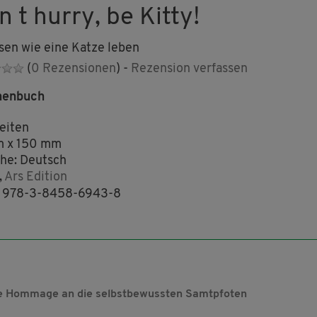
 t hurry, be Kitty!
sen wie eine Katze leben
(
0 Rezensionen
) -
Rezension verfassen
henbuch
eiten
m x 150 mm
he: Deutsch
,
Ars Edition
: 978-3-8458-6943-8
lle Hommage an die selbstbewussten Samtpfoten