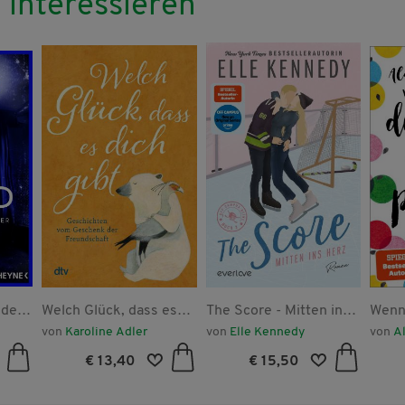
 interessieren
 dein
Welch Glück, dass es
The Score - Mitten ins
Wenn
 dein
dich gibt
Herz
ist, w
von
Karoline Adler
von
Elle Kennedy
von
A
Prob
€ 13,40
€ 15,50