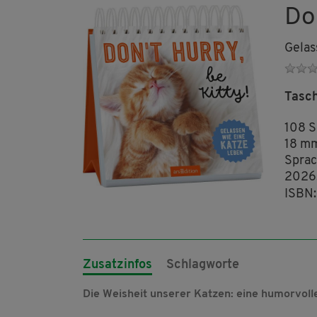
Don
Gelas
Tasc
108 S
18 m
Sprac
2026
ISBN
Zusatzinfos
Schlagworte
Die Weisheit unserer Katzen: eine humorvo