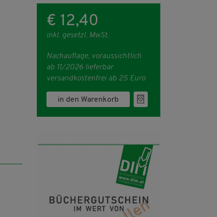
€ 12,40
inkl. gesetzl. MwSt.
Nachauflage, voraussichtlich
ab 11/2026 lieferbar
versandkostenfrei ab 25 Euro
in den Warenkorb