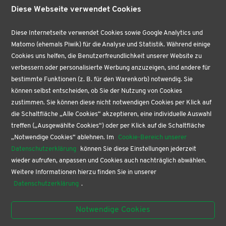
Merkzettel
Diese Webseite verwendet Cookies
Versand & Lieferung
VERTRAG WIDERRUFEN
Diese Internetseite verwendet Cookies sowie Google Analytics und
Matomo (ehemals Piwik) für die Analyse und Statistik. Während einige
ÜBER UNS
Cookies uns helfen, die Benutzerfreundlichkeit unserer Website zu
VERTRAG WIDERRUFEN
verbessern oder personalisierte Werbung anzuzeigen, sind andere für
AKTUELLES
bestimmte Funktionen (z. B. für den Warenkorb) notwendig. Sie
BÜROPROFI
können selbst entscheiden, ob Sie der Nutzung von Cookies
PAPETERIE
zustimmen. Sie können diese nicht notwendigen Cookies per Klick auf
die Schaltfläche „Alle Cookies“ akzeptieren, eine individuelle Auswahl
BUCHHANDLUNG
treffen („Ausgewählte Cookies“) oder per Klick auf die Schaltfläche
KONTAKT
„Notwendige Cookies“ ablehnen. Im
Cookie-Bereich unserer
SERVICE
Datenschutzerklärung
können Sie diese Einstellungen jederzeit
wieder aufrufen, anpassen und Cookies auch nachträglich abwählen.
Buchgenuss nach Ladenschluss
Weitere Informationen hierzu finden Sie in unserer
Blind Date mit dem Buch
Datenschutzerklärung
.
Newsletter abonnieren
Online-Gutschein kaufen
Notwendige Cookies
Geburtstagskiste