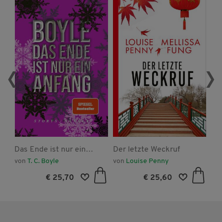
‹
›
Das Ende ist nur ein
Der letzte Weckruf
He
Anfang
von
T. C. Boyle
von
Louise Penny
vo
€ 25,70
€ 25,60