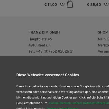
halter an Land,
Los!
€ 17,50
€ 11,00
€ 25,60
Luft und im
r
FRANZ DIM GMBH
SHOP
Hauptplatz 45
Mein K
4910 Ried i. I.
Merkze
Tel.: +43 (0)7752 82026 21
Versan
buch@dim.at
VERTR
NEUE ÖFFNUNGSZEITEN
AB AUGUST FÜR
Diese Webseite verwendet Cookies
UNSERE BUCHHANDLUNG
(NUR 2.OG)
DI: 8.30 – 12.30 | 13.30 – 18.00 Uhr
Diese Internetseite verwendet Cookies sowie Google Analytics und 
DO: 9.00 – 12.30 Uhr
verbessern oder personalisierte Werbung anzuzeigen, sind andere 
können diese nicht notwendigen Cookies per Klick auf die Schaltflä
FR: 9.00 – 12.30 | 13.30 – 18.00 Uhr
Cookies“ ablehnen. Im
Cookie-Bereich unserer Datenschutzerklä
SA: 9.00 – 12.00 Uhr
finden Sie in unserer
Datenschutzerklärung
.