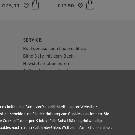
Rekordhalter an Land,
Los!
€ 25,00
€ 17,50
€ 11,00
in der Luft und im
Wasser
SERVICE
Buchgenuss nach Ladenschluss
Blind Date mit dem Buch
Newsletter abonnieren
Online-Gutschein kaufen
Geburtstagskiste
uns helfen, die Benutzerfreundlichkeit unserer Website zu
bst entscheiden, ob Sie der Nutzung von Cookies zustimmen. Sie
te Cookies“) oder per Klick auf die Schaltfläche „Notwendige
Cookies auch nachträglich abwählen. Weitere Informationen hierzu