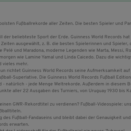
olsten Fußballrekorde aller Zeiten. Die besten Spieler und Par
all der beliebteste Sport der Erde. Guinness World Records hat
Zeiten ausgewählt, z. B. die besten Spielerinnen und Spieler, d
ie Pelé und Maradona, moderne Legenden wie Marta, Messi, R
morgen wie Lamine Yamal und Linda Caicedo. Dazu die wichtig
 vieles mehr.
. Nun richtet Guinness World Records seine Aufmerksamkeit auf
ußball-Superlative. Die Guinness World Records Fußball Edition
und - natürlich - jede Menge Weltrekorde. Außerdem in diesem B
unkte aller 22 Ausgaben des Turniers, von Uruguay 1930 bis K
, einen GWR-Rekordtitel zu verdienen? Fußball-Videospiele: un
balltiteln.
 des Fußball-Fandaseins und bleibt dabei der Genauigkeit und
ords erwarten.