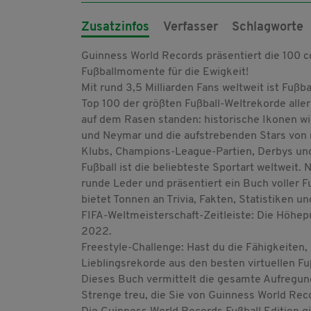
Zusatzinfos
Verfasser
Schlagworte
Guinness World Records präsentiert die 100 co
Fußballmomente für die Ewigkeit!
Mit rund 3,5 Milliarden Fans weltweit ist Fußb
Top 100 der größten Fußball-Weltrekorde aller 
auf dem Rasen standen: historische Ikonen w
und Neymar und die aufstrebenden Stars von 
Klubs, Champions-League-Partien, Derbys und
Fußball ist die beliebteste Sportart weltweit
runde Leder und präsentiert ein Buch voller F
bietet Tonnen an Trivia, Fakten, Statistiken 
FIFA-Weltmeisterschaft-Zeitleiste: Die Höhep
2022.
Freestyle-Challenge: Hast du die Fähigkeiten
Lieblingsrekorde aus den besten virtuellen Fuß
Dieses Buch vermittelt die gesamte Aufregung
Strenge treu, die Sie von Guinness World Rec