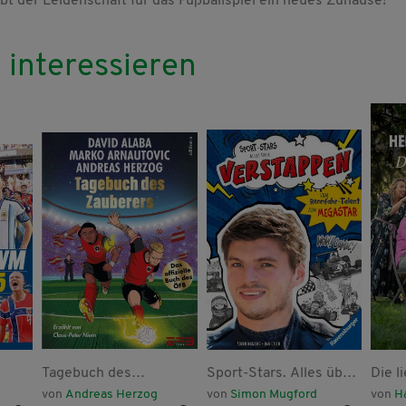
bt der Leidenschaft für das Fußballspiel ein neues Zuhause!
 interessieren
Tagebuch des
Sport-Stars. Alles über
Die l
Zauberers
Verstappen. Vom
von
Andreas Herzog
von
Simon Mugford
von
H