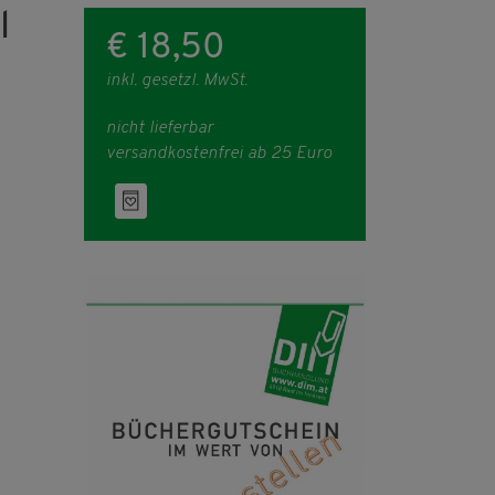
l
€ 18,50
inkl. gesetzl. MwSt.
nicht lieferbar
versandkostenfrei ab 25 Euro