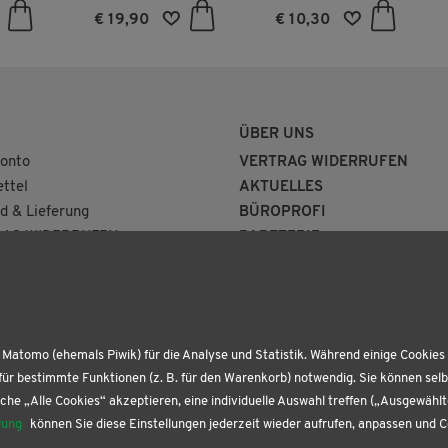
Rennfahr-Talent zum
€ 19,90
€ 10,30
Megastar
ÜBER UNS
onto
VERTRAG WIDERRUFEN
ttel
AKTUELLES
d & Lieferung
BÜROPROFI
AG WIDERRUFEN
PAPETERIE
BUCHHANDLUNG
KONTAKT
Matomo (ehemals Piwik) für die Analyse und Statistik. Während einige Cookies 
für bestimmte Funktionen (z. B. für den Warenkorb) notwendig. Sie können sel
che „Alle Cookies“ akzeptieren, eine individuelle Auswahl treffen („Ausgewähl
rung
können Sie diese Einstellungen jederzeit wieder aufrufen, anpassen und 