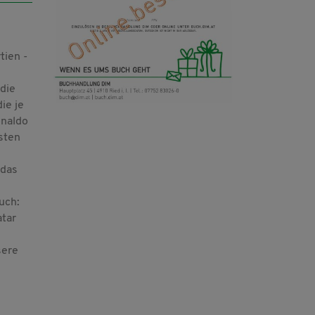
tien -
 die
ie je
onaldo
sten
 das
uch:
atar
sere