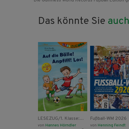
Die Guinness World Records Fußball Edition gi
Das könnte Sie
auch
T WAS Kids
LESEZUG/1. Klasse:
Fußball-WM 2026
iere.
Auf die Bälle! Anpfiff!
ole Röndigs
von
Hannes Hörndler
von
Henning Feindt