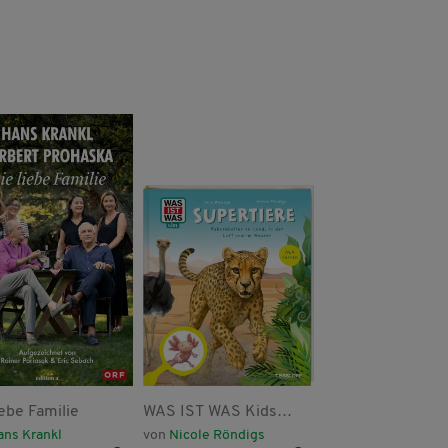
iebe Familie
WAS IST WAS Kids
LESEZUG/1. Klas
Supertiere.
Auf die Bälle! Anp
ans Krankl
von
Nicole Röndigs
von
Hannes Hörndl