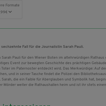
ere Formate
1,99€
echzehnte Fall für die Journalistin Sarah Pauli.
n Sarah Pauli für den Wiener Boten im altehrwürdigen Rathaus 
chtiges Event zur bewegten Geschichte des prächtigen Gebäud
in Toter im Paternoster entdeckt wird. Das Merkwürdige: Auf de
hen, und in seiner Tasche findet die Polizei den Bibliotheksau
. Sarah, die ein Faible für Aberglauben und Symbolik hat, begin
r Mörder weiter die Rathaushallen heim und ist ihr stets eine