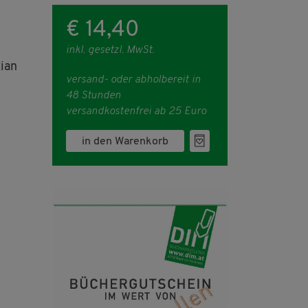
€ 14,40
inkl. gesetzl. MwSt.
ian
versand- oder abholbereit in
48 Stunden
versandkostenfrei ab 25 Euro
in den Warenkorb