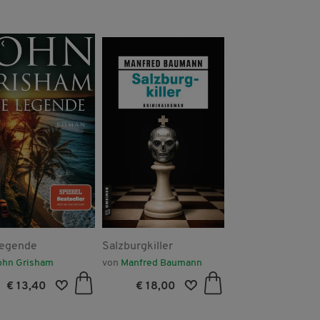
Legende
Salzburgkiller
Mein erster Pixi-
Adventskalender 
ohn Grisham
von
Manfred Baumann
von
Diverse
die Kleinen - mit
€ 13,40
€ 18,00
€ 20,60
Pappbilderbücher
2026