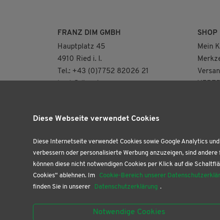
FRANZ DIM GMBH
SHOP
Hauptplatz 45
Mein K
4910 Ried i. I.
Merkze
Tel.: +43 (0)7752 82026 21
Versan
buch@dim.at
VERTR
NEUE ÖFFNUNGSZEITEN
AB AUGUST FÜR
Diese Webseite verwendet Cookies
UNSERE BUCHHANDLUNG
(NUR 2.OG)
DI: 8.30 – 12.30 | 13.30 – 18.00 Uhr
Diese Internetseite verwendet Cookies sowie Google Analytics und 
DO: 9.00 – 12.30 Uhr
verbessern oder personalisierte Werbung anzuzeigen, sind andere 
können diese nicht notwendigen Cookies per Klick auf die Schaltflä
FR: 9.00 – 12.30 | 13.30 – 18.00 Uhr
Cookies“ ablehnen. Im
Cookie-Bereich unserer Datenschutzerklä
SA: 9.00 – 12.00 Uhr
finden Sie in unserer
Datenschutzerklärung
.
Unsere Papierhandlung im EG ist
Notwendige Cookies
weiterhin täglich geöffnet!