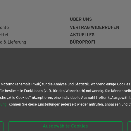
ÜBER UNS
onto
VERTRAG WIDERRUFEN
ttel
AKTUELLES
d & Lieferung
BÜROPROFI
AG WIDERRUFEN
PAPETERIE
BUCHHANDLUNG
KONTAKT
Matomo (ehemals Piwik) für die Analyse und Statistik. Während einige Cookies 
für bestimmte Funktionen (z. B. für den Warenkorb) notwendig. Sie können sel
che „Alle Cookies“ akzeptieren, eine individuelle Auswahl treffen („Ausgewähl
rung
können Sie diese Einstellungen jederzeit wieder aufrufen, anpassen und 
Ausgewählte Cookies