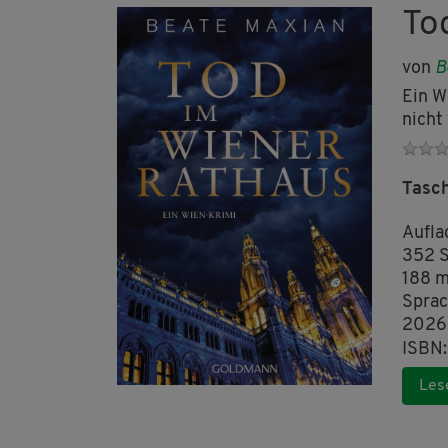
To
von
B
Ein W
nicht
Tasc
Aufla
352 S
188 
Sprac
2026
ISBN:
Les