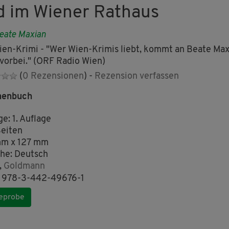
d im Wiener Rathaus
eate Maxian
ien-Krimi - "Wer Wien-Krimis liebt, kommt an Beate Max
 vorbei." (ORF Radio Wien)
(
0 Rezensionen
) -
Rezension verfassen
henbuch
ge: 1. Auflage
eiten
mm x 127 mm
he: Deutsch
,
Goldmann
 978-3-442-49676-1
eprobe