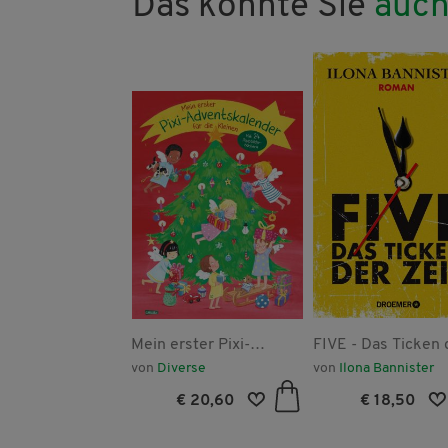
Das könnte Sie
auch
gkiller
Mein erster Pixi-
FIVE - Das Ticken 
Adventskalender für
Zeit
fred Baumann
von
Diverse
von
Ilona Bannister
die Kleinen - mit 24
€ 18,00
€ 20,60
€ 18,50
Pappbilderbüchern -
2026