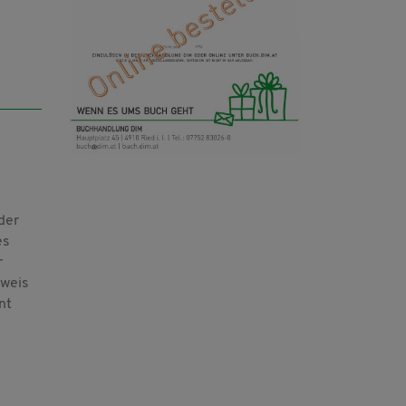
der
es
r
sweis
nt
n