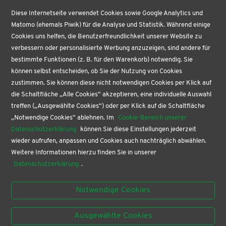
VERTRAG WIDERRUFEN
Diese Internetseite verwendet Cookies sowie Google Analytics und
Matomo (ehemals Piwik) für die Analyse und Statistik. Während einige
ÜBER UNS
Cookies uns helfen, die Benutzerfreundlichkeit unserer Website zu
VERTRAG WIDERRUFEN
verbessern oder personalisierte Werbung anzuzeigen, sind andere für
AKTUELLES
bestimmte Funktionen (z. B. für den Warenkorb) notwendig. Sie
BÜROPROFI
können selbst entscheiden, ob Sie der Nutzung von Cookies
PAPETERIE
zustimmen. Sie können diese nicht notwendigen Cookies per Klick auf
die Schaltfläche „Alle Cookies“ akzeptieren, eine individuelle Auswahl
BUCHHANDLUNG
treffen („Ausgewählte Cookies“) oder per Klick auf die Schaltfläche
KONTAKT
„Notwendige Cookies“ ablehnen. Im
Cookie-Bereich unserer
SERVICE
Datenschutzerklärung
können Sie diese Einstellungen jederzeit
wieder aufrufen, anpassen und Cookies auch nachträglich abwählen.
Buchgenuss nach Ladenschluss
Weitere Informationen hierzu finden Sie in unserer
Blind Date mit dem Buch
Datenschutzerklärung
.
Newsletter abonnieren
Online-Gutschein kaufen
Notwendige Cookies
Geburtstagskiste
Ausgewählte Cookies