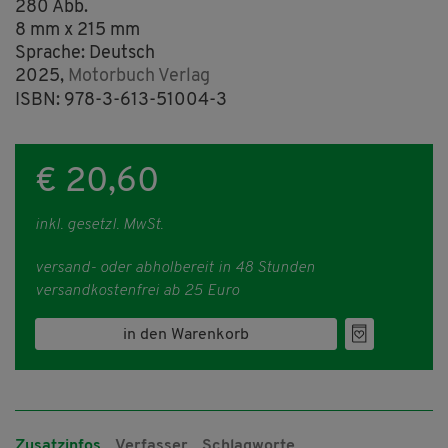
280 Abb.
8 mm x 215 mm
Sprache: Deutsch
2025,
Motorbuch Verlag
ISBN: 978-3-613-51004-3
€ 20,60
inkl. gesetzl. MwSt.
versand- oder abholbereit in 48 Stunden
versandkostenfrei ab 25 Euro
in den Warenkorb
Zusatzinfos
Verfasser
Schlagworte