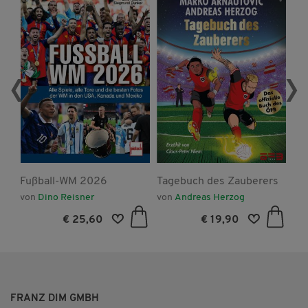
‹
›
Fußball-WM 2026
Tagebuch des Zauberers
Fu
von
Dino Reisner
von
Andreas Herzog
vo
€ 25,60
€ 19,90
FRANZ DIM GMBH