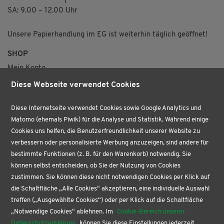
SA: 9.00 – 12.00 Uhr
Unsere Papierhandlung im EG ist weiterhin täglich geöffnet!
SHOP
Mein Konto
Merkzettel
Diese Webseite verwendet Cookies
Versand & Lieferung
VERTRAG WIDERRUFEN
Diese Internetseite verwendet Cookies sowie Google Analytics und
Matomo (ehemals Piwik) für die Analyse und Statistik. Während einige
ÜBER UNS
Cookies uns helfen, die Benutzerfreundlichkeit unserer Website zu
VERTRAG WIDERRUFEN
verbessern oder personalisierte Werbung anzuzeigen, sind andere für
AKTUELLES
bestimmte Funktionen (z. B. für den Warenkorb) notwendig. Sie
BÜROPROFI
können selbst entscheiden, ob Sie der Nutzung von Cookies
PAPETERIE
zustimmen. Sie können diese nicht notwendigen Cookies per Klick auf
die Schaltfläche „Alle Cookies“ akzeptieren, eine individuelle Auswahl
BUCHHANDLUNG
treffen („Ausgewählte Cookies“) oder per Klick auf die Schaltfläche
KONTAKT
„Notwendige Cookies“ ablehnen. Im
Cookie-Bereich unserer
SERVICE
Datenschutzerklärung
können Sie diese Einstellungen jederzeit