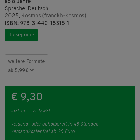
ab 8 Jahre
Sprache: Deutsch
2025,
Kosmos (franckh-kosmos)
ISBN: 978-3-440-18315-1
Leseprobe
weitere Formate
ab 5,99€
€ 9,30
inkl. gesetzl. MwSt.
versand- oder abholbereit in 48 Stunden
versandkostenfrei ab 25 Euro