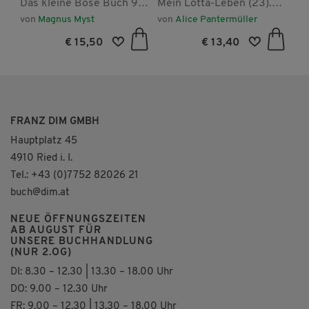
Das kleine Böse Buch 9 -
Mein Lotta-Leben (23).
Di
Außerirdisch! (Das kleine
Sayonara, Capybara!
Ruf
von
Magnus Myst
von
Alice Pantermüller
vo
Böse Buch, Bd. 9)
€ 15,50
€ 13,40
FRANZ DIM GMBH
Hauptplatz 45
4910 Ried i. I.
Tel.: +43 (0)7752 82026 21
buch@dim.at
NEUE ÖFFNUNGSZEITEN
AB AUGUST FÜR
UNSERE BUCHHANDLUNG
(NUR 2.OG)
DI: 8.30 – 12.30 | 13.30 – 18.00 Uhr
DO: 9.00 – 12.30 Uhr
FR: 9.00 – 12.30 | 13.30 – 18.00 Uhr