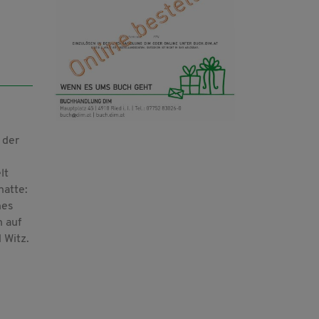
 der
lt
hatte:
nes
n auf
 Witz.