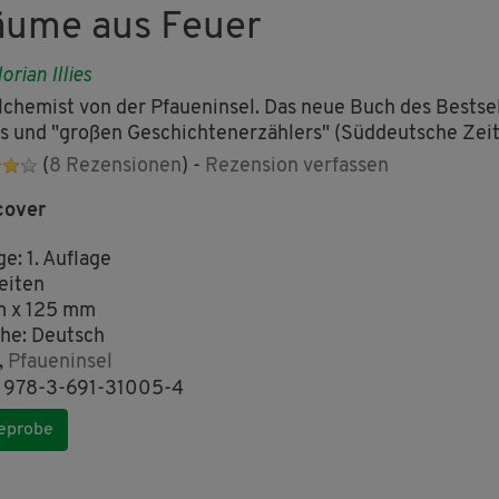
äume aus Feuer
lorian Illies
lchemist von der Pfaueninsel. Das neue Buch des Bestsel
s und "großen Geschichtenerzählers" (Süddeutsche Zei
(
8 Rezensionen
) -
Rezension verfassen
cover
ge: 1. Auflage
eiten
m x 125 mm
he: Deutsch
,
Pfaueninsel
 978-3-691-31005-4
eprobe