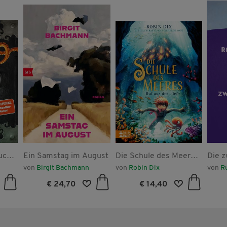
uch 9
Ein Samstag im August
Die Schule des Meeres
Die z
s
- Ruf aus der Tiefe
von
Birgit Bachmann
von
Robin Dix
von
R
Bd.
€ 24,70
€ 14,40