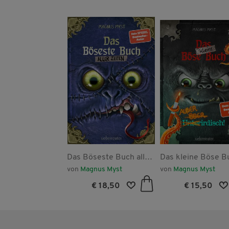
er Brandung
Das Böseste Buch aller
Das kleine Böse B
Zeiten (Die Bösen
- Außerirdisch! (Da
nziska Jebens
von
Magnus Myst
von
Magnus Myst
Bücher, Bd. 3)
kleine Böse Buch, 
€ 22,70
€ 18,50
€ 15,50
9)