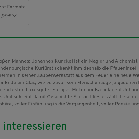
ere Formate
9,99€
roßen Mannes: Johannes Kunckel ist ein Magier und Alchemist,
andenburgische Kurfürst schenkt ihm deshalb die Pfaueninsel
heimen in seiner Zauberwerkstatt aus dem Feuer eine neue We
m Ende ein Glas, wie es zuvor kein Menschenauge je gesehen 
 begehrtesten Luxusgüter Europas.Mitten im Barock geht Johan
 Und schreibt damit Geschichte.Florian Illies erzählt diese nu
äre, voller Einfühlung in die Vergangenheit, voller Poesie und
 interessieren