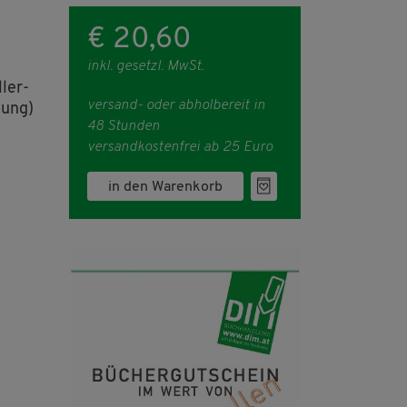
€ 20,60
inkl. gesetzl. MwSt.
ler-
versand- oder abholbereit in
tung)
48 Stunden
versandkostenfrei ab 25 Euro
in den Warenkorb