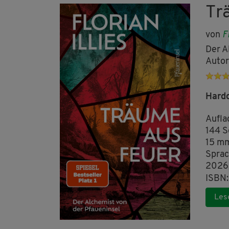
Tr
von
F
Der A
Autor
Hard
Aufla
144 S
15 m
Sprac
2026
ISBN:
Les