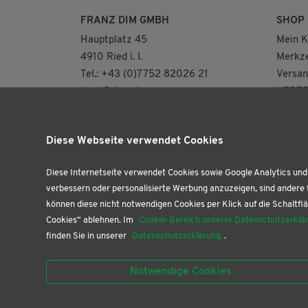
FRANZ DIM GMBH
SHOP
Hauptplatz 45
Mein K
4910 Ried i. I.
Merkze
Tel.: +43 (0)7752 82026 21
Versan
buch@dim.at
VERTR
NEUE ÖFFNUNGSZEITEN
AB AUGUST FÜR
Diese Webseite verwendet Cookies
UNSERE BUCHHANDLUNG
(NUR 2.OG)
DI: 8.30 – 12.30 | 13.30 – 18.00 Uhr
Diese Internetseite verwendet Cookies sowie Google Analytics und 
DO: 9.00 – 12.30 Uhr
verbessern oder personalisierte Werbung anzuzeigen, sind andere 
können diese nicht notwendigen Cookies per Klick auf die Schaltflä
FR: 9.00 – 12.30 | 13.30 – 18.00 Uhr
Cookies“ ablehnen. Im
Cookie-Bereich unserer Datenschutzerklä
SA: 9.00 – 12.00 Uhr
finden Sie in unserer
Datenschutzerklärung
.
Unsere Papierhandlung im EG ist
Notwendige Cookies
weiterhin täglich geöffnet!