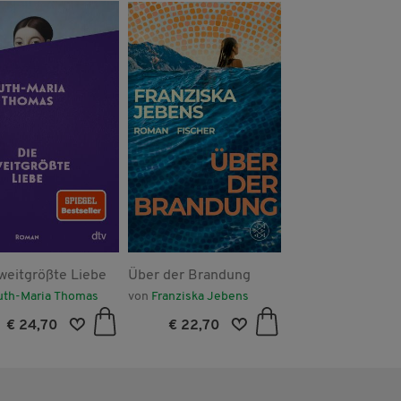
weitgrößte Liebe
Über der Brandung
Das Böseste Buch
Zeiten (Die Böse
uth-Maria Thomas
von
Franziska Jebens
von
Magnus Myst
Bücher, Bd. 3)
€ 24,70
€ 22,70
€ 18,50