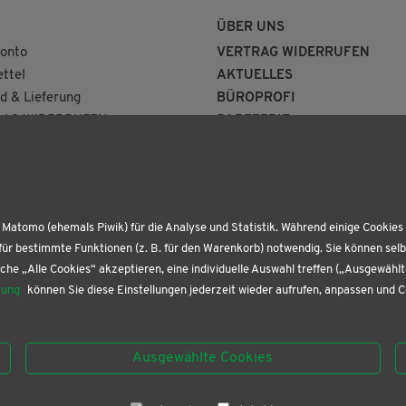
ÜBER UNS
onto
VERTRAG WIDERRUFEN
ttel
AKTUELLES
d & Lieferung
BÜROPROFI
AG WIDERRUFEN
PAPETERIE
BUCHHANDLUNG
KONTAKT
Matomo (ehemals Piwik) für die Analyse und Statistik. Während einige Cookies 
für bestimmte Funktionen (z. B. für den Warenkorb) notwendig. Sie können sel
che „Alle Cookies“ akzeptieren, eine individuelle Auswahl treffen („Ausgewähl
rung
können Sie diese Einstellungen jederzeit wieder aufrufen, anpassen und 
Ausgewählte Cookies