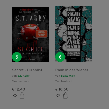
5
6
Secret - Du sollst
Raub in der Wiener
mich fürchten
Werkstätte
von
S.T. Abby
von
Beate Maly
Taschenbuch
Taschenbuch
€ 12,40
€ 18,60