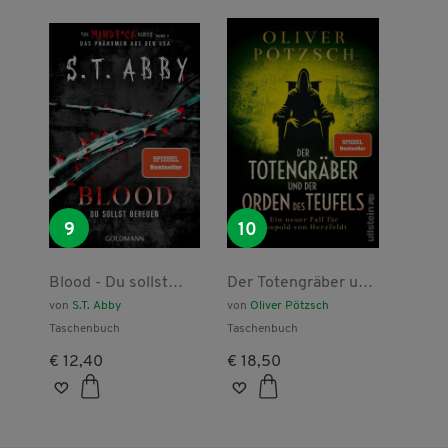
9
10
Blood - Du sollst
Der Totengräber und
bereuen
der Orden des
von
S.T. Abby
von
Oliver Pötzsch
Teufels
Taschenbuch
Taschenbuch
€ 12,40
€ 18,50