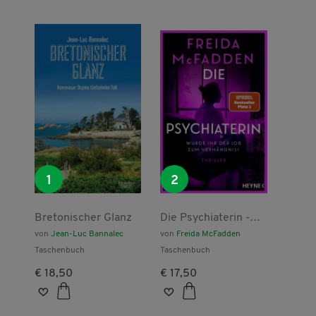
1
2
Bretonischer Glanz
Die Psychiaterin -
Wurde ihr der Job
von
Jean-Luc Bannalec
von
Freida McFadden
zum Verhängnis?
Taschenbuch
Taschenbuch
€ 18,50
€ 17,50