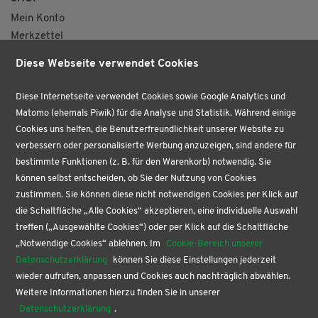
Mein Konto
Merkzettel
Versand & Lieferung
Diese Webseite verwendet Cookies
VERTRAG WIDERRUFEN
Diese Internetseite verwendet Cookies sowie Google Analytics und
ÜBER UNS
Matomo (ehemals Piwik) für die Analyse und Statistik. Während einige
VERTRAG WIDERRUFEN
Cookies uns helfen, die Benutzerfreundlichkeit unserer Website zu
AKTUELLES
verbessern oder personalisierte Werbung anzuzeigen, sind andere für
BÜROPROFI
bestimmte Funktionen (z. B. für den Warenkorb) notwendig. Sie
PAPETERIE
können selbst entscheiden, ob Sie der Nutzung von Cookies
BUCHHANDLUNG
zustimmen. Sie können diese nicht notwendigen Cookies per Klick auf
KONTAKT
die Schaltfläche „Alle Cookies“ akzeptieren, eine individuelle Auswahl
treffen („Ausgewählte Cookies“) oder per Klick auf die Schaltfläche
SERVICE
„Notwendige Cookies“ ablehnen. Im
Cookie-Bereich unserer
Buchgenuss nach Ladenschluss
Datenschutzerklärung
können Sie diese Einstellungen jederzeit
Blind Date mit dem Buch
wieder aufrufen, anpassen und Cookies auch nachträglich abwählen.
Newsletter abonnieren
Weitere Informationen hierzu finden Sie in unserer
Online-Gutschein kaufen
Datenschutzerklärung
.