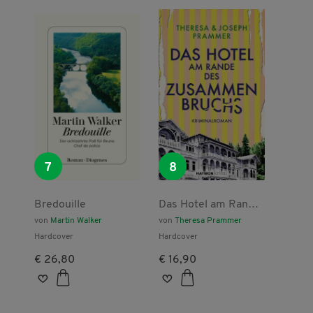
7
8
Bredouille
Das Hotel am Rande
des
von
Martin Walker
von
Theresa Prammer
Zusammenbruchs
Hardcover
Hardcover
€ 26,80
€ 16,90