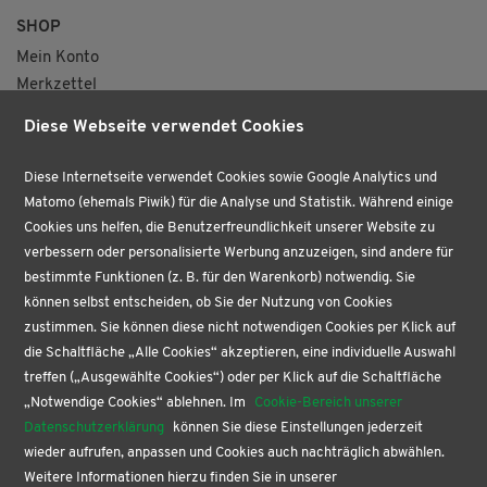
SHOP
Mein Konto
Merkzettel
Versand & Lieferung
Diese Webseite verwendet Cookies
VERTRAG WIDERRUFEN
Diese Internetseite verwendet Cookies sowie Google Analytics und
ÜBER UNS
Matomo (ehemals Piwik) für die Analyse und Statistik. Während einige
VERTRAG WIDERRUFEN
Cookies uns helfen, die Benutzerfreundlichkeit unserer Website zu
AKTUELLES
verbessern oder personalisierte Werbung anzuzeigen, sind andere für
BÜROPROFI
bestimmte Funktionen (z. B. für den Warenkorb) notwendig. Sie
PAPETERIE
können selbst entscheiden, ob Sie der Nutzung von Cookies
BUCHHANDLUNG
zustimmen. Sie können diese nicht notwendigen Cookies per Klick auf
KONTAKT
die Schaltfläche „Alle Cookies“ akzeptieren, eine individuelle Auswahl
treffen („Ausgewählte Cookies“) oder per Klick auf die Schaltfläche
SERVICE
„Notwendige Cookies“ ablehnen. Im
Cookie-Bereich unserer
Buchgenuss nach Ladenschluss
Datenschutzerklärung
können Sie diese Einstellungen jederzeit
Blind Date mit dem Buch
wieder aufrufen, anpassen und Cookies auch nachträglich abwählen.
Newsletter abonnieren
Weitere Informationen hierzu finden Sie in unserer