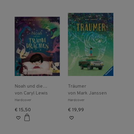
Noah und die
Träumer
Traumdrachen
von
Caryl Lewis
von
Mark Janssen
Hardcover
Hardcover
€ 15,50
€ 19,99