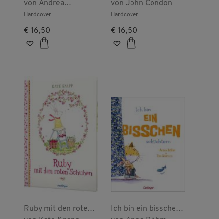
retten den Wald
von
Andrea
Bären findet:
von
John Condon
Reitmeyer
Ausgezeichnet mit
Hardcover
Hardcover
dem Leipziger
€ 16,50
€ 16,50
Lesekompass 2024
Ruby mit den roten
Ich bin ein bisschen