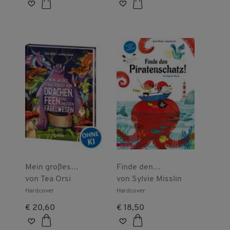
Mein großes
Finde den
Vorlesebuch von
von
Tea Orsi
Piratenschatz!
von
Sylvie Misslin
Drachen, Feen und
Hardcover
Hardcover
anderen Fabelwesen
€ 20,60
€ 18,50