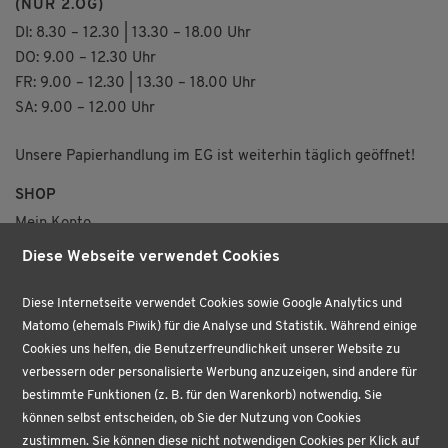
(NUR 2.OG)
DI: 8.30 – 12.30 | 13.30 – 18.00 Uhr
DO: 9.00 – 12.30 Uhr
FR: 9.00 – 12.30 | 13.30 – 18.00 Uhr
SA: 9.00 – 12.00 Uhr
Unsere Papierhandlung im EG ist weiterhin täglich geöffnet!
SHOP
Mein Konto
Merkzettel
Diese Webseite verwendet Cookies
Versand & Lieferung
VERTRAG WIDERRUFEN
Diese Internetseite verwendet Cookies sowie Google Analytics und
Matomo (ehemals Piwik) für die Analyse und Statistik. Während einige
ÜBER UNS
Cookies uns helfen, die Benutzerfreundlichkeit unserer Website zu
VERTRAG WIDERRUFEN
verbessern oder personalisierte Werbung anzuzeigen, sind andere für
AKTUELLES
bestimmte Funktionen (z. B. für den Warenkorb) notwendig. Sie
BÜROPROFI
können selbst entscheiden, ob Sie der Nutzung von Cookies
PAPETERIE
zustimmen. Sie können diese nicht notwendigen Cookies per Klick auf