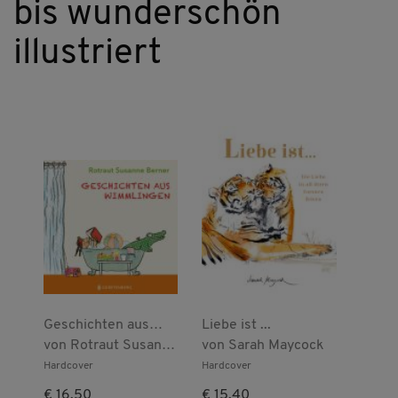
bis wunderschön
illustriert
Geschichten aus
Liebe ist ...
Wimmlingen
von
Rotraut Susanne
von
Sarah Maycock
Berner
Hardcover
Hardcover
€ 16,50
€ 15,40