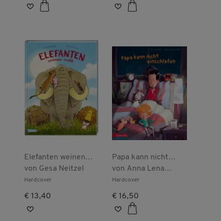
Elefanten weinen
Papa kann nicht
nicht
von
Gesa Neitzel
einschlafen
von
Anna Lena
Amthor
Hardcover
Hardcover
€ 13,40
€ 16,50