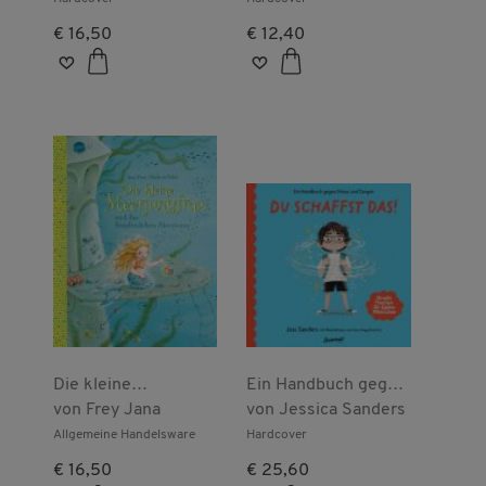
€ 16,50
€ 12,40
Die kleine
Ein Handbuch gegen
Meerjungfrau und
von
Frey Jana
Stress und Sorgen:
von
Jessica Sanders
das Seepferdchen-
Du schaffst das!
Allgemeine Handelsware
Hardcover
Aben
€ 16,50
€ 25,60