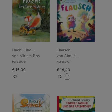
Huch! Eine
Flausch
Überraschung
von
Miriam Bos
von
Almut
Schnerring
Hardcover
Hardcover
€ 15,00
€ 14,40