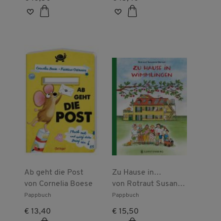
Ab geht die Post
Zu Hause in
von
Cornelia Boese
Wimmlingen
von
Rotraut Susanne
Berner
Pappbuch
Pappbuch
€ 13,40
€ 15,50