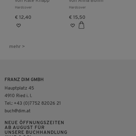
Schuhen 1: Ruby mit
von
Kate Knapp
schüchtern
von
Anna Böhm
den roten Schuhen
Hardcover
Hardcover
€ 12,40
€ 15,50
mehr >
FRANZ DIM GMBH
Hauptplatz 45
4910 Ried i. I.
Tel.: +43 (0)7752 82026 21
buch@dim.at
NEUE ÖFFNUNGSZEITEN
AB AUGUST FÜR
UNSERE BUCHHANDLUNG