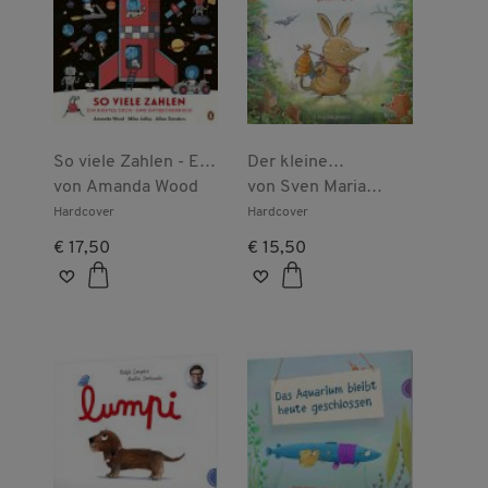
So viele Zahlen - Ein
Der kleine
buntes Such- und
von
Amanda Wood
Beuteldachs
von
Sven Maria
Entdeckerbuch
Schröder
Hardcover
Hardcover
€ 17,50
€ 15,50