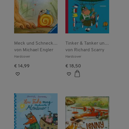
Meck und Schneck.
Tinker & Tanker und
Ein Löwe ist kein
von
Michael Engler
das Raumschiff
von
Richard Scarry
Kuscheltier
Hardcover
Hardcover
€ 14,99
€ 18,50