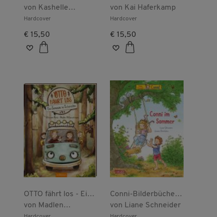
von
Kashelle
der schönste Ort der
von
Kai Haferkamp
Gourley
Welt
Hardcover
Hardcover
€ 15,50
€ 15,50
OTTO fährt los - Ein
Conni-Bilderbücher:
Sommer in
von
Madlen
Conni im Sommer
von
Liane Schneider
Schweden
Ottenschläger
Hardcover
Hardcover