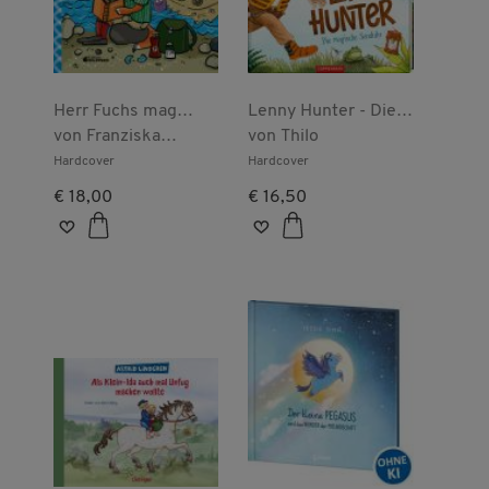
Herr Fuchs mag
Lenny Hunter - Die
blaukarierte
von
Franziska
magische Sanduhr
von
Thilo
Abenteuer!
Biermann
(Bd.1)
Hardcover
Hardcover
€ 18,00
€ 16,50