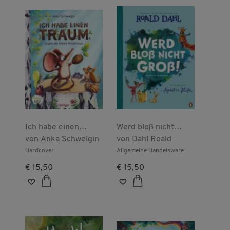
Ich habe einen
Werd bloß nicht
Traum, sagte die
von
Anka Schwelgin
groß!
von
Dahl Roald
kleine Waldmaus
Hardcover
Allgemeine Handelsware
€ 15,50
€ 15,50