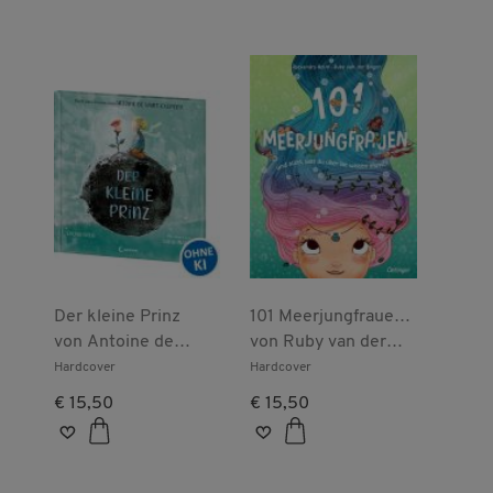
Der kleine Prinz
101 Meerjungfrauen
von
Antoine de
und alles, was du
von
Ruby van der
Saint-Exupéry
über sie wissen
Bogen
Hardcover
Hardcover
musst!
€ 15,50
€ 15,50