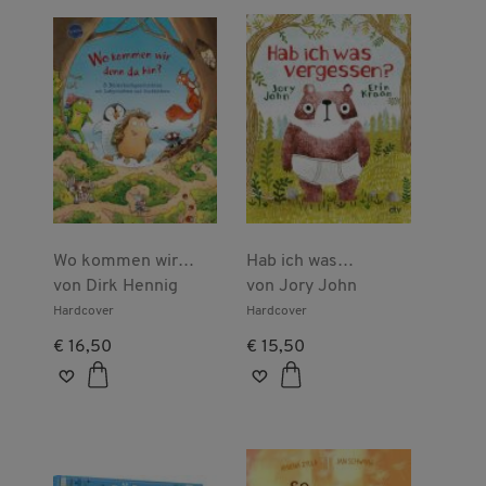
Wo kommen wir
Hab ich was
denn da hin? 3
von
Dirk Hennig
vergessen?
von
Jory John
Bilderbuchgeschichten
Hardcover
Hardcover
mit Labyrinthen und
€ 16,50
€ 15,50
Suchbildern