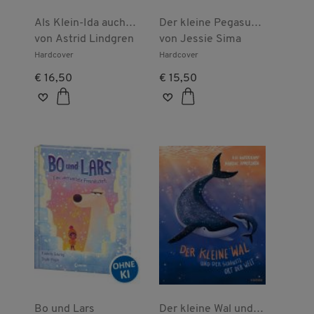
Als Klein-Ida auch
Der kleine Pegasus
mal Unfug machen
von
Astrid Lindgren
und das Wunder der
von
Jessie Sima
wollte
Freundschaft
Hardcover
Hardcover
€ 16,50
€ 15,50
Bo und Lars
Der kleine Wal und