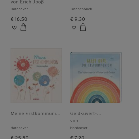
Erstkommunion
von
Erich Jooß
Erstkommunion? Der
Quizblock
Hardcover
Taschenbuch
€ 16.50
€ 9.30
Meine Erstkommunion
Geldkuvert-
Erinnerungsalbum
Geschenkbuch - Alles
von
Floral
Gute zur
Hardcover
Hardcover
Erstkommunion
€ 25.80
€ 7.20