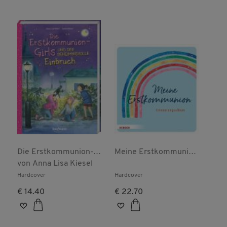
Die Erstkommunion-
Meine Erstkommunion
Girls und der
von
Anna Lisa Kiesel
Erinnerungsalbum
geheimnisvolle
Regenbogen
Hardcover
Hardcover
Einbruch
€ 14.40
€ 22.70