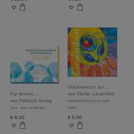
Glückwunsch zur
Für deinen
Erstkommunion
von
Stefan Liesenfeld
Herzenswunsch. Zur
von
Pattloch Verlag
Geheftet Broschüren oder
Erstkommunion alles
Lehr- und Lernkarten
Hefte
Liebe
€ 8.00
€ 5.90