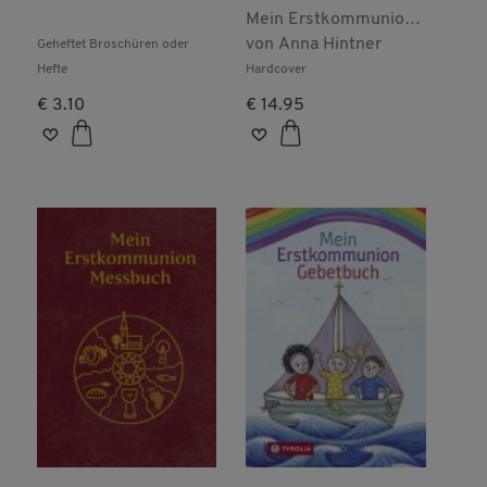
Erstkommunion
Mein Erstkommunion-
Gebetbuch
von
Anna Hintner
Geheftet Broschüren oder
Hefte
Hardcover
€ 3.10
€ 14.95