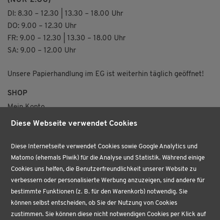
(NUR 2.OG)
DI: 8.30 – 12.30 | 13.30 – 18.00 Uhr
DO: 9.00 – 12.30 Uhr
FR: 9.00 – 12.30 | 13.30 – 18.00 Uhr
SA: 9.00 – 12.00 Uhr
Unsere Papierhandlung im EG ist weiterhin täglich geöffnet!
SHOP
Mein Konto
Merkzettel
Diese Webseite verwendet Cookies
Versand & Lieferung
VERTRAG WIDERRUFEN
Diese Internetseite verwendet Cookies sowie Google Analytics und
Matomo (ehemals Piwik) für die Analyse und Statistik. Während einige
ÜBER UNS
Cookies uns helfen, die Benutzerfreundlichkeit unserer Website zu
VERTRAG WIDERRUFEN
verbessern oder personalisierte Werbung anzuzeigen, sind andere für
AKTUELLES
bestimmte Funktionen (z. B. für den Warenkorb) notwendig. Sie
BÜROPROFI
können selbst entscheiden, ob Sie der Nutzung von Cookies
PAPETERIE
zustimmen. Sie können diese nicht notwendigen Cookies per Klick auf