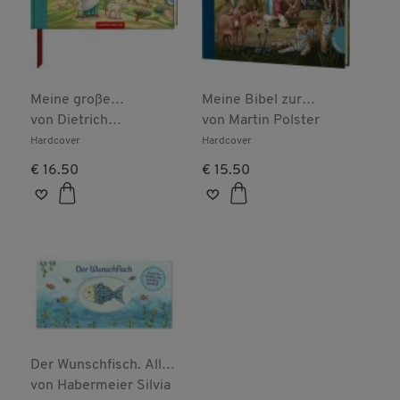
Meine große
Meine Bibel zur
Kinderbibel zur
von
Dietrich
Erstkommunion
von
Martin Polster
Erstkommunion
Steinwede
Hardcover
Hardcover
€ 16.50
€ 15.50
Der Wunschfisch. Alle
guten Wünsche zur
von
Habermeier Silvia