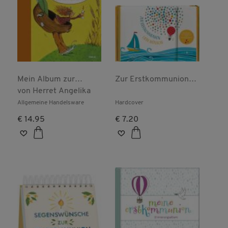
Mein Album zur
Zur Erstkommunion
Erstkommunion
von
Herret Angelika
liebe Wünsche
Allgemeine Handelsware
Hardcover
€ 14.95
€ 7.20