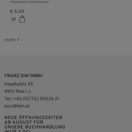
Erstkommunion -
Allgemeine Handelsware
Kuvert für ein
€ 5.00
Gutschein- und
Geldgeschenk
mehr >
FRANZ DIM GMBH
Hauptplatz 45
4910 Ried i. I.
Tel.: +43 (0)7752 82026 21
buch@dim.at
NEUE ÖFFNUNGSZEITEN
AB AUGUST FÜR
UNSERE BUCHHANDLUNG