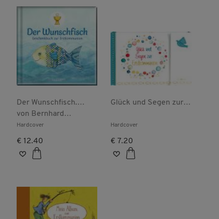
Der Wunschfisch.
Glück und Segen zur
Geschenkbuch zur
von
Bernhard
Erstkommunion
Erstkommunion
Langenstein
Hardcover
Hardcover
€ 12.40
€ 7.20