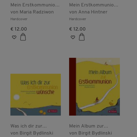
Mein Erstkommunion-
Mein Erstkommunion-
Messbuch -
von
Maria Radziwon
Gebetbuch
von
Anna Hintner
Kunstleder
Hardcover
Hardcover
€ 12.00
€ 12.00
Was ich dir zur
Mein Album zur
Erstkommunion
von
Birgit Bydlinski
Erstkommunion
von
Birgit Bydlinski