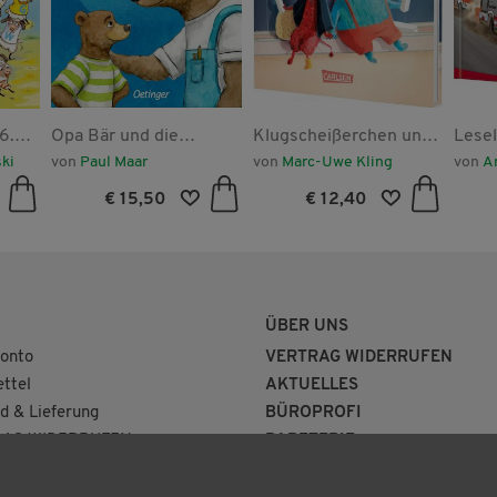
6.
Opa Bär und die
Klugscheißerchen und
Lesel
Schuhe im Kühlschrank
Vehlerteufelchen
Acht
ki
von
Paul Maar
von
Marc-Uwe Kling
von
A
Einsa
€ 15,50
€ 12,40
ÜBER UNS
onto
VERTRAG WIDERRUFEN
ttel
AKTUELLES
d & Lieferung
BÜROPROFI
AG WIDERRUFEN
PAPETERIE
BUCHHANDLUNG
KONTAKT