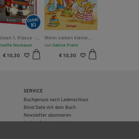
öwen 1. Klasse -
Wenn sieben kleine
Das NEINhorn-A
ung, Feuerwehr im
Hasen durch das ABC
nnette Neubauer
von
Sabine Praml
von
Marc-Uwe Klin
tz!
rasen
€ 10,30
€ 10,30
€ 10,30
SERVICE
Buchgenuss nach Ladenschluss
Blind Date mit dem Buch
Newsletter abonnieren
Online-Gutschein kaufen
Geburtstagskiste