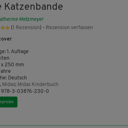
e Katzenbande
atherine Metzmeyer
(
1 Rezension
) -
Rezension verfassen
cover
ge: 1. Auflage
iten
 x 250 mm
Jahre
he: Deutsch
,
Midas
;
Midas Kinderbuch
: 978-3-03876-230-0
eprobe