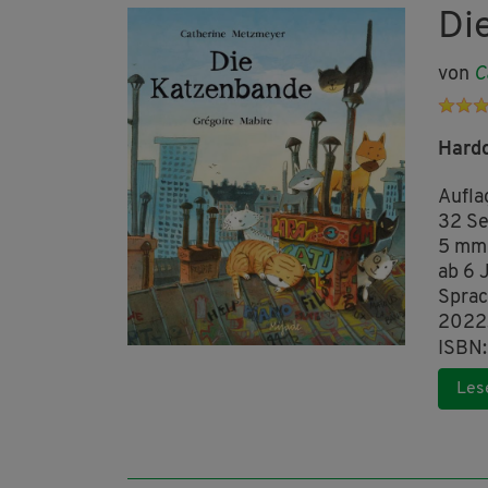
Di
von
C
Hard
Aufla
32 Se
5 mm
ab 6 
Sprac
2022
ISBN
Les