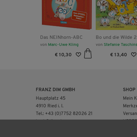
ieben kleine
Das NEINhorn-ABC
Bo und die Wilde 2
durch das ABC
Ein Buchstaben-
ine Praml
von
Marc-Uwe Kling
von
Stefanie Taschins
Abenteuer
€ 10,30
€ 10,30
€ 13,40
FRANZ DIM GMBH
SHOP
Hauptplatz 45
Mein K
4910 Ried i. I.
Merkze
Tel.: +43 (0)7752 82026 21
Versan
buch@dim.at
VERTR
NEUE ÖFFNUNGSZEITEN