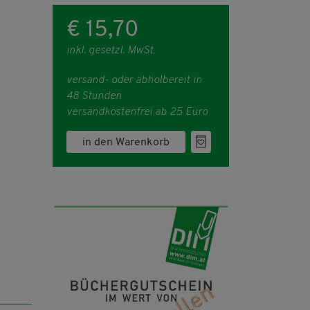
€ 15,70
inkl. gesetzl. MwSt.
versand- oder abholbereit in
48 Stunden
versandkostenfrei ab 25 Euro
in den Warenkorb