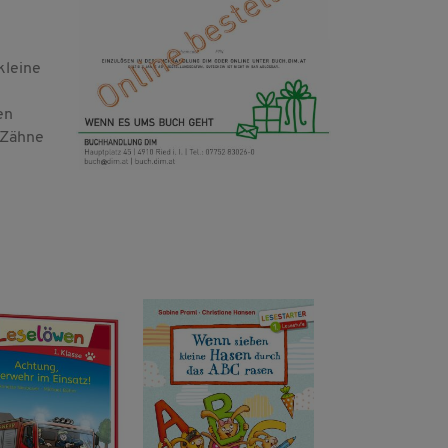
kleine
en
 Zähne